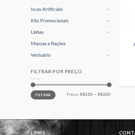
Iscas Artificiais
Kits Promocionais
Linhas
Massas e Rações
Vestuário
FILTRAR POR PREÇO
Preço
Preço
Preço:
R$210
—
R$220
FILTRAR
mínimo
máximo
LINKS
CONT