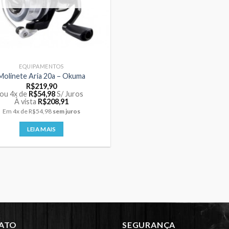
EQUIPAMENTOS
Molinete Aria 20a – Okuma
R$
219,90
ou 4x de
R$
54,98
S/ Juros
À vista
R$
208,91
Em
4x
de
R$54,98
sem juros
LEIA MAIS
ATO
SEGURANÇA