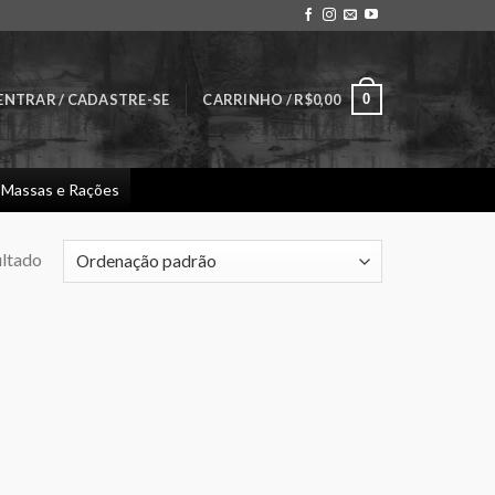
0
ENTRAR / CADASTRE-SE
CARRINHO /
R$
0,00
Massas e Rações
ultado