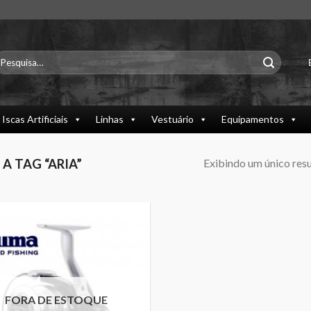
esquisar
or:
Iscas Artificiais
Linhas
Vestuário
Equipamentos
Exibindo um único res
 TAG “ARIA”
FORA DE ESTOQUE