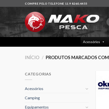
Skip
COMPRE PELO TELEFONE 11 9 8260.4455
to
content
P
p
Acessórios
INÍCIO
/
PRODUTOS MARCADOS COM A
CATEGORIAS
Acessórios
Camping
Equipamentos