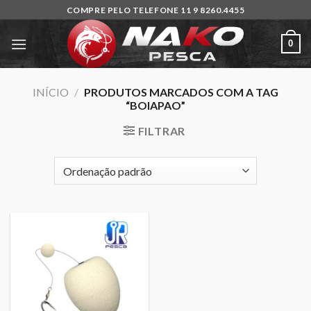
Skip
COMPRE PELO TELEFONE 11 9 8260.4455
to
content
0
INÍCIO
/
PRODUTOS MARCADOS COM A TAG
“BOIAPAO”
FILTRAR