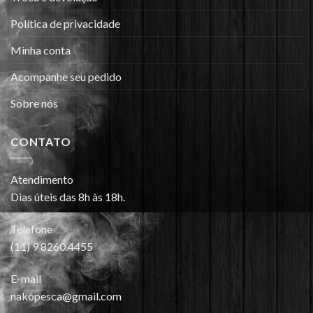
Política de privacidade
Minha conta
Acompanhe seu pedido
Sobre nós
CONTATO
Atendimento
Dias úteis das 8h às 18h.
Telefone
(11) 9 8260.4455
E-mail
nakopesca@gmail.com