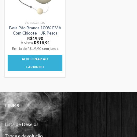
ACESSÓRIOS
Boia Pão Branca 100% E.V.A
Com Chicote – JR Pesca
R$
19,90
À vista
R$
18,91
Em
1x
de
R$19,90
sem juros
ADICIONAR AO
CARRINHO
LINKS
Lista de Desejos
Troca e devolução