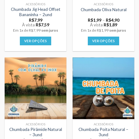
ACESSÓRIOS
ACESSÓRIOS
do
do
Chumbada Jig Head Offset
Chumbada Oliva Natural
produto
produto
Bananinha – 2und
Price
R$
7,99
R$
1,99
–
R$
4,90
range:
À vista
R$
7,59
À vista
R$
1,89
R$1,99
Em
1x
de
R$7,99
sem juros
Em
1x
de
R$1,99
sem juros
through
R$4,90
VER OPÇÕES
VER OPÇÕES
Este
Este
produto
produto
tem
tem
várias
várias
variantes.
variantes.
As
As
opções
opções
podem
podem
ser
ser
escolhidas
escolhidas
na
na
página
página
ACESSÓRIOS
ACESSÓRIOS
do
do
Chumbada Pirâmide Natural
Chumbada Poita Natural –
produto
produto
– 3und
3und