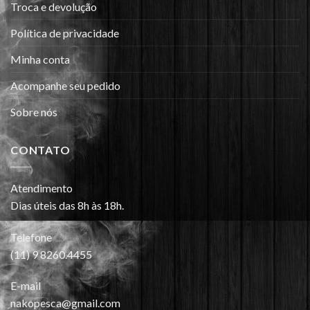
Troca e devolução
Política de privacidade
Minha conta
Acompanhe seu pedido
Sobre nós
CONTATO
Atendimento
Dias úteis das 8h às 18h.
Telefone
(11) 9 8260.4455
E-mail
nakopesca@gmail.com