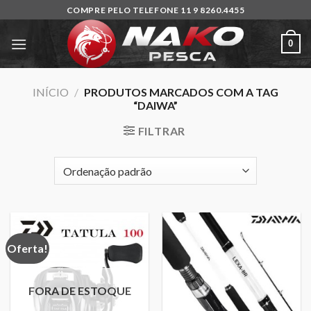
Skip
COMPRE PELO TELEFONE 11 9 8260.4455
to
content
0
INÍCIO
/
PRODUTOS MARCADOS COM A TAG
“DAIWA”
FILTRAR
Oferta!
FORA DE ESTOQUE