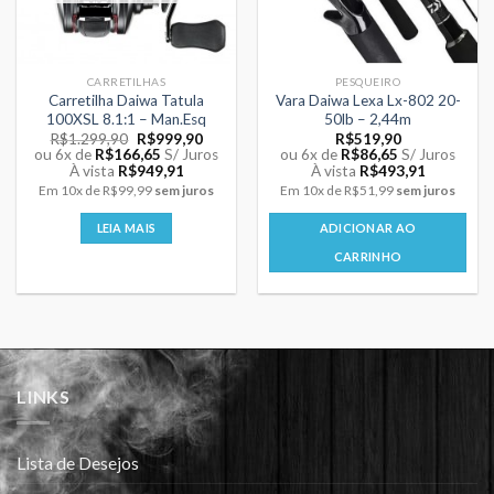
CARRETILHAS
PESQUEIRO
Carretilha Daiwa Tatula
Vara Daiwa Lexa Lx-802 20-
100XSL 8.1:1 – Man.Esq
50lb – 2,44m
O
O
R$
1.299,90
R$
999,90
R$
519,90
preço
preço
ou 6x de
R$
166,65
S/ Juros
ou 6x de
R$
86,65
S/ Juros
original
atual
À vista
R$
949,91
À vista
R$
493,91
era:
é:
Em
10x
de
R$99,99
sem juros
Em
10x
de
R$51,99
sem juros
R$1.299,90.
R$999,90.
LEIA MAIS
ADICIONAR AO
CARRINHO
LINKS
Lista de Desejos