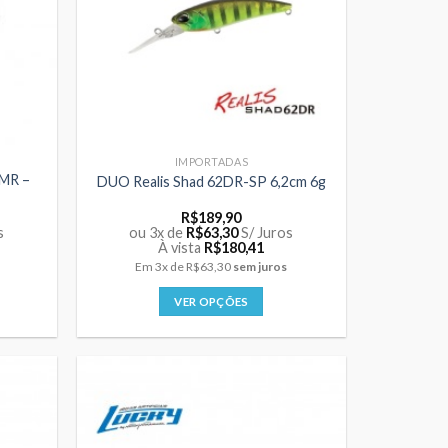
podem
ser
escolhidas
na
página
do
produto
IMPORTADAS
3MR –
DUO Realis Shad 62DR-SP 6,2cm 6g
R$
189,90
s
ou 3x de
R$
63,30
S/ Juros
À vista
R$
180,41
Em
3x
de
R$63,30
sem juros
VER OPÇÕES
Este
produto
tem
várias
variantes.
As