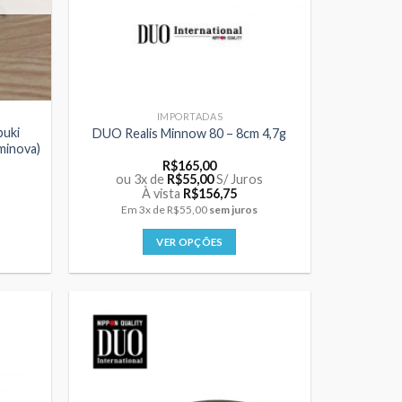
IMPORTADAS
buki
DUO Realis Minnow 80 – 8cm 4,7g
minova)
R$
165,00
ou 3x de
R$
55,00
S/ Juros
À vista
R$
156,75
Em
3x
de
R$55,00
sem juros
VER OPÇÕES
Este
produto
tem
várias
variantes.
As
opções