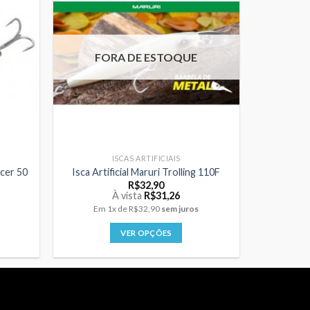
variantes.
As
opções
podem
FORA DE ESTOQUE
ser
escolhidas
na
página
do
produto
ISCAS ARTIFICIAIS
ncer 50
Isca Artificial Maruri Trolling 110F
R$
32,90
À vista
R$
31,26
Em
1x
de
R$32,90
sem juros
VER OPÇÕES
Este
produto
tem
várias