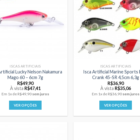
As
As
opções
opções
podem
podem
ser
ser
escolhidas
escolhidas
na
na
página
página
do
do
produto
produto
ISCAS ARTIFICIAIS
ISCAS ARTIFICIAIS
Artificial Lucky Nelson Nakamura
Isca Artificial Marine Sports
Mago 60 – 6cm 7g
Crank 45-SR 4,5cm 6,3g
R$
49,90
R$
36,90
À vista
R$
47,41
À vista
R$
35,06
Em
1x
de
R$49,90
sem juros
Em
1x
de
R$36,90
sem juros
VER OPÇÕES
VER OPÇÕES
Este
Este
produto
produto
tem
tem
várias
várias