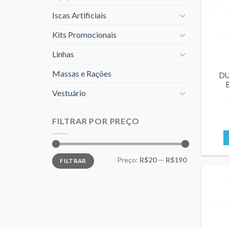
Iscas Artificiais
Kits Promocionais
Linhas
Massas e Rações
DU
Vestuário
FILTRAR POR PREÇO
Preço
Preço
Preço:
R$20
—
R$190
FILTRAR
mínimo
máximo