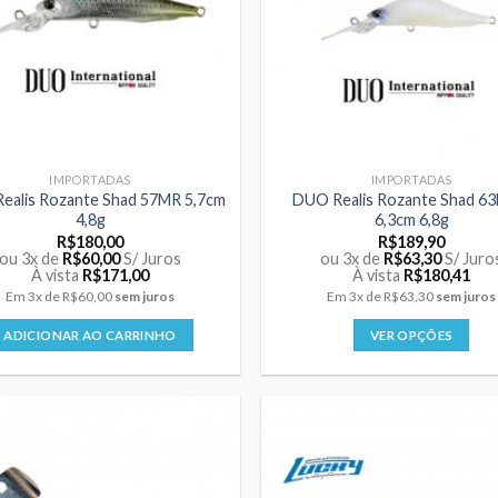
IMPORTADAS
IMPORTADAS
ealis Rozante Shad 57MR 5,7cm
DUO Realis Rozante Shad 6
4,8g
6,3cm 6,8g
R$
180,00
R$
189,90
ou 3x de
R$
60,00
S/ Juros
ou 3x de
R$
63,30
S/ Juro
À vista
R$
171,00
À vista
R$
180,41
Em
3x
de
R$60,00
sem juros
Em
3x
de
R$63,30
sem juros
ADICIONAR AO CARRINHO
VER OPÇÕES
Este
produto
tem
várias
variantes.
As