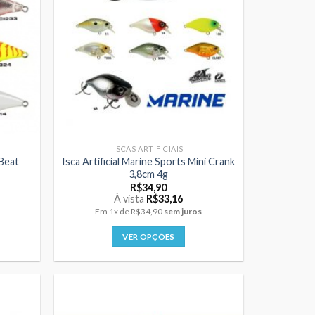
As
opções
podem
ser
escolhidas
na
página
do
produto
ISCAS ARTIFICIAIS
 Beat
Isca Artificial Marine Sports Mini Crank
3,8cm 4g
R$
34,90
À vista
R$
33,16
Em
1x
de
R$34,90
sem juros
VER OPÇÕES
Este
produto
tem
várias