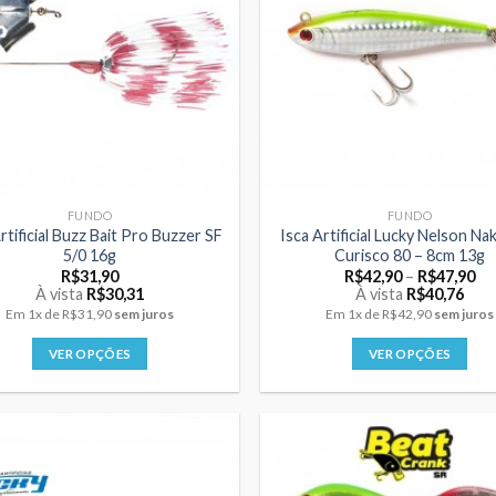
opções
podem
ser
escolhidas
na
página
do
produto
FUNDO
FUNDO
rtificial Buzz Bait Pro Buzzer SF
Isca Artificial Lucky Nelson N
5/0 16g
Curisco 80 – 8cm 13g
Pr
R$
31,90
R$
42,90
–
R$
47,90
ra
À vista
R$
30,31
À vista
R$
40,76
R$
Em
1x
de
R$31,90
sem juros
Em
1x
de
R$42,90
sem juros
th
R$
VER OPÇÕES
VER OPÇÕES
Este
Este
produto
produto
tem
tem
várias
várias
variantes.
variantes.