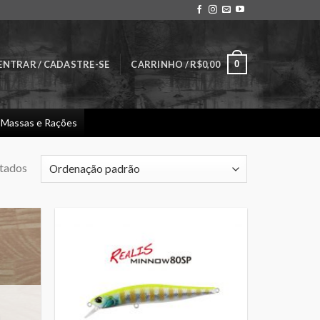
0
ENTRAR / CADASTRE-SE
CARRINHO /
R$
0,00
Massas e Rações
ltados