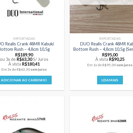
IMPORTADAS
IMPORTADAS
O Realis Crank 48MR Kabuki
DUO Realis Crank 48MR Ka
Bottom Rush – 4,8cm 10,5g
Bottom Rush – 4,8cm 10,5g (Se
R$
189,90
R$
95,00
ou 3x de
R$
63,30
S/ Juros
À vista
R$
90,25
À vista
R$
180,41
Em
1x
de
R$95,00
sem juros
Em
3x
de
R$63,30
sem juros
ADICIONAR AO CARRINHO
LEIA MAIS