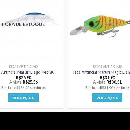
variantes.
variantes.
As
As
opções
opções
podem
podem
FORA DE ESTOQUE
ser
ser
escolhidas
escolhidas
na
na
página
página
do
do
produto
produto
ISCAS ARTIFICIAIS
ISCAS ARTIFICIAIS
a Artificial Maruri Dago Red 80
Isca Artificial Maruri Magic Da
R$
26,90
R$
31,90
À vista
R$
25,56
À vista
R$
30,31
Em
1x
de
R$26,90
sem juros
Em
1x
de
R$31,90
sem juros
VER OPÇÕES
VER OPÇÕES
Este
Este
produto
produto
tem
tem
várias
várias