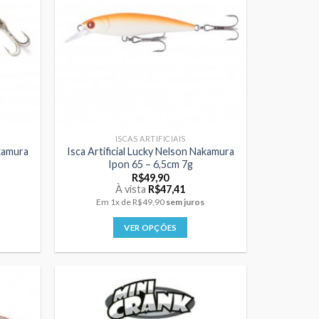
opções
podem
ser
escolhidas
na
página
do
produto
ISCAS ARTIFICIAIS
akamura
Isca Artificial Lucky Nelson Nakamura
Ipon 65 – 6,5cm 7g
ice
R$
49,90
nge:
À vista
R$
47,41
42,90
Em
1x
de
R$49,90
sem juros
rough
47,90
VER OPÇÕES
Este
produto
tem
várias
variantes.