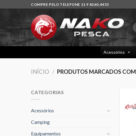
Skip
COMPRE PELO TELEFONE 11 9 8260.4455
to
content
P
p
Acessórios
INÍCIO
/
PRODUTOS MARCADOS COM 
CATEGORIAS
Acessórios
Camping
Equipamentos