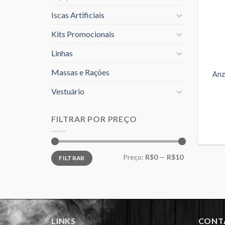
Iscas Artificiais
Kits Promocionais
Linhas
Massas e Rações
Anz
Vestuário
FILTRAR POR PREÇO
Preço
Preço
Preço:
R$0
—
R$10
FILTRAR
mínimo
máximo
LINKS
CONT