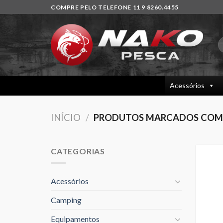
Skip
COMPRE PELO TELEFONE 11 9 8260.4455
to
content
P
p
Acessórios
INÍCIO
/
PRODUTOS MARCADOS COM A
CATEGORIAS
Acessórios
Camping
Equipamentos