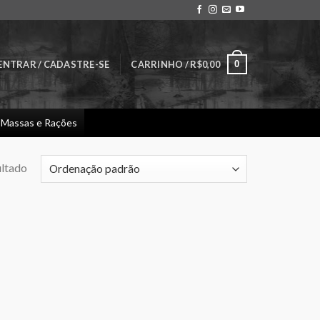
0
ENTRAR / CADASTRE-SE
CARRINHO /
R$
0,00
Massas e Rações
ultado