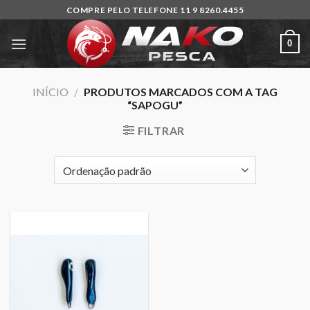
Skip
COMPRE PELO TELEFONE 11 9 8260.4455
to
content
0
INÍCIO
/
PRODUTOS MARCADOS COM A TAG
“SAPOGU”
FILTRAR