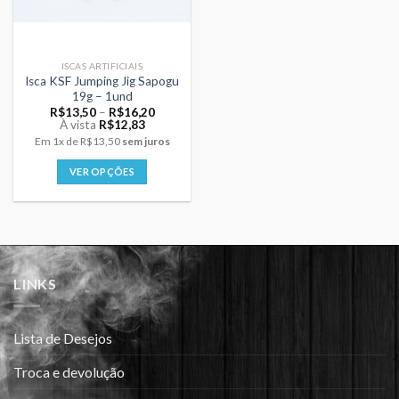
ISCAS ARTIFICIAIS
Isca KSF Jumping Jig Sapogu
19g – 1und
Price
R$
13,50
–
R$
16,20
range:
À vista
R$
12,83
R$13,50
Em
1x
de
R$13,50
sem juros
through
R$16,20
VER OPÇÕES
Este
produto
tem
várias
variantes.
LINKS
As
opções
podem
Lista de Desejos
ser
escolhidas
Troca e devolução
na
página