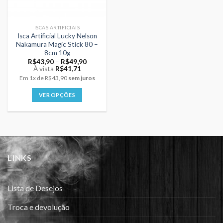
ISCAS ARTIFICIAIS
Isca Artificial Lucky Nelson
Nakamura Magic Stick 80 –
8cm 10g
Price
R$
43,90
–
R$
49,90
range:
À vista
R$
41,71
R$43,90
Em
1x
de
R$43,90
sem juros
through
R$49,90
VER OPÇÕES
Este
produto
tem
várias
variantes.
LINKS
As
opções
podem
Lista de Desejos
ser
escolhidas
Troca e devolução
na
página