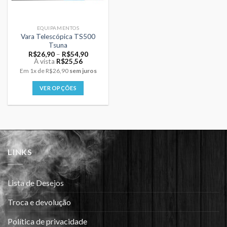
EQUIPAMENTOS
Vara Telescópica TS500
Tsuna
Price
R$
26,90
–
R$
54,90
range:
À vista
R$
25,56
R$26,90
Em
1x
de
R$26,90
sem juros
through
R$54,90
VER OPÇÕES
Este
produto
tem
várias
variantes.
LINKS
As
opções
podem
Lista de Desejos
ser
escolhidas
Troca e devolução
na
página
Política de privacidade