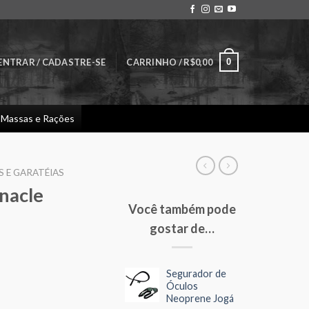
0
ENTRAR / CADASTRE-SE
CARRINHO /
R$
0,00
Massas e Rações
S E GARATÉIAS
nacle
Você também pode
gostar de…
ice
Segurador de
nge:
Óculos
7,90
Neoprene Jogá