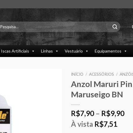
esquisar
or:
Iscas Artificiais
Linhas
Vestuário
Equipamentos
INÍCIO
/
ACESSÓRIOS
/
ANZÓI
Anzol Maruri Pin
Maruseigo BN
Pr
R$
7,90
–
R$
9,90
ra
À vista
R$
7,51
R$