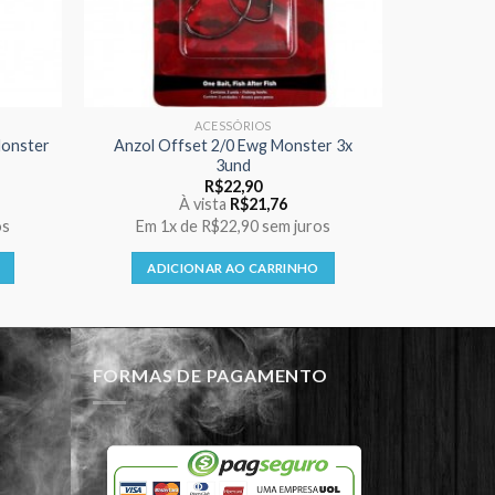
ACESSÓRIOS
Monster
Anzol Offset 2/0 Ewg Monster 3x
3und
R$
22,90
À vista
R$
21,76
os
Em
1x
de
R$22,90
sem juros
ADICIONAR AO CARRINHO
FORMAS DE PAGAMENTO