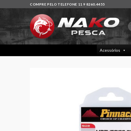
Skip
COMPRE PELO TELEFONE 11 9 8260.4455
to
content
P
p
Acessórios