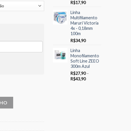
rough
R$
17,90
9,90
Linha
Multifilamento
Maruri Victoria
4x - 0,18mm
100m
R$
34,90
Linha
Monofilamento
Soft Line ZEEO
300m Azul
R$
27,90
–
Price
R$
43,90
igo BN quantidade
range:
R$27,90
through
R$43,90
NHO