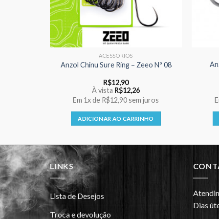
ACESSÓRIOS
2/0 13g
An
Anzol Chinu Sure Ring – Zeeo Nº 08
R$
12,90
À vista
R$
12,26
 juros
Em
1x
de
R$12,90
sem juros
INHO
ADICIONAR AO CARRINHO
LINKS
CONT
Atendi
Lista de Desejos
Dias úte
Troca e devolução