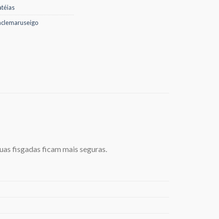
atéias
aclemaruseigo
uas fisgadas ficam mais seguras.