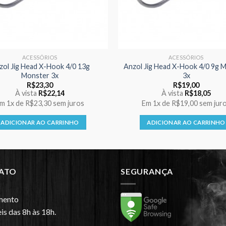
ACESSÓRIOS
ACESSÓRIOS
zol Jig Head X-Hook 4/0 13g
Anzol Jig Head X-Hook 4/0 9g 
Monster 3x
3x
R$
23,30
R$
19,00
À vista
R$
22,14
À vista
R$
18,05
Em
1x
de
R$23,30
sem juros
Em
1x
de
R$19,00
sem jur
ADICIONAR AO CARRINHO
ADICIONAR AO CARRINHO
ATO
SEGURANÇA
mento
is das 8h às 18h.