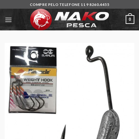
Skip
COMPRE PELO TELEFONE 11 9 8260.4455
to
content
0