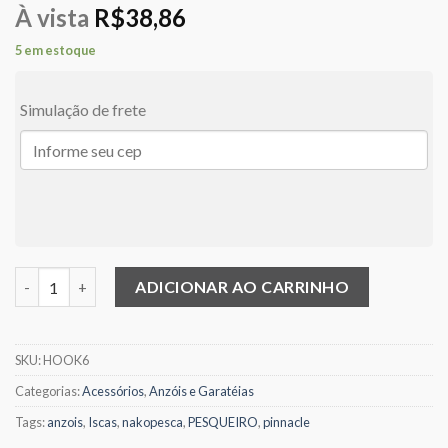
À vista
R$
38,86
5 em estoque
Simulação de frete
Anzol Pinnacle Weight Hook 6/0 (03 unidades) quantidade
ADICIONAR AO CARRINHO
SKU:
HOOK6
Categorias:
Acessórios
,
Anzóis e Garatéias
Tags:
anzois
,
Iscas
,
nakopesca
,
PESQUEIRO
,
pinnacle