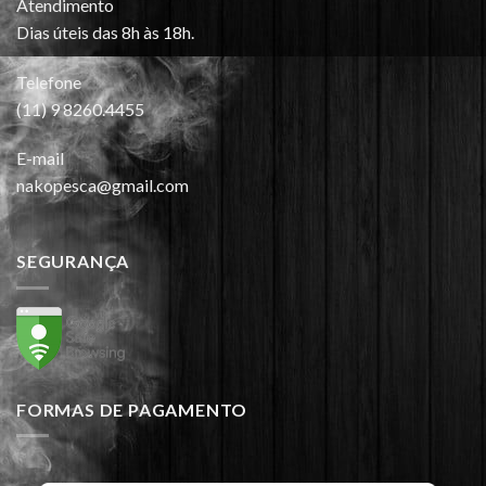
Atendimento
Dias úteis das 8h às 18h.
Telefone
(11) 9 8260.4455
E-mail
nakopesca@gmail.com
SEGURANÇA
FORMAS DE PAGAMENTO