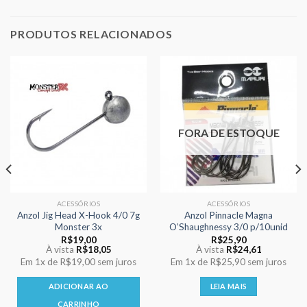
PRODUTOS RELACIONADOS
FORA DE ESTOQUE
ACESSÓRIOS
ACESSÓRIOS
Anzol Jig Head X-Hook 4/0 7g
Anzol Pinnacle Magna
Monster 3x
O’Shaughnessy 3/0 p/10unid
R$
19,00
R$
25,90
À vista
R$
18,05
À vista
R$
24,61
Em
1x
de
R$19,00
sem juros
Em
1x
de
R$25,90
sem juros
ADICIONAR AO
LEIA MAIS
CARRINHO