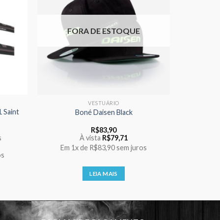
FORA DE ESTOQUE
VESTUÁRIO
 Saint
Boné Daisen Black
R$
83,90
s
À vista
R$
79,71
Em
1x
de
R$83,90
sem juros
os
LEIA MAIS