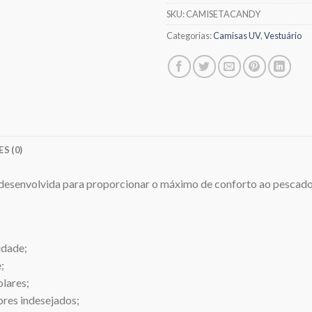
SKU:
CAMISETACANDY
Categorias:
Camisas UV
,
Vestuário
S (0)
 desenvolvida para proporcionar o máximo de conforto ao pescado
idade;
;
olares;
ores indesejados;