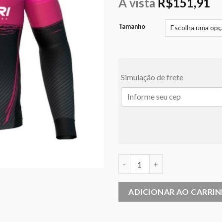
À vista
R$
151,91
Tamanho
Simulação de frete
Camiseta Maruri Candy Team 
ADICIONAR AO CARRI