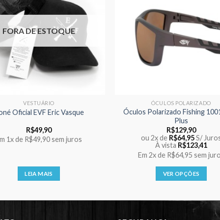
FORA DE ESTOQUE
VESTUÁRIO
ÓCULOS POLARIZADO
Óculos Polarizado Fishing 1001
oné Oficial EVF Eric Vasque
Plus
R$
49,90
R$
129,90
ou 2x de
R$
64,95
S/ Juro
Em
1x
de
R$49,90
sem juros
À vista
R$
123,41
Em
2x
de
R$64,95
sem jur
LEIA MAIS
VER OPÇÕES
Este
produto
tem
várias