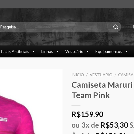
esquisar
or:
Iscas Artificiais
Linhas
Vestuário
Equipamentos
INÍCIO
/
VESTUÁRIO
/
CAMISA
Camiseta Maruri
Team Pink
R$
159,90
ou 3x de
R$
53,30
S