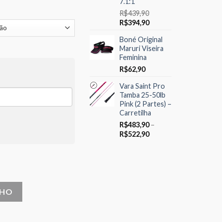
7.1:1
R$
439,90
O
O
R$
394,90
preço
preço
Boné Original
original
atual
Maruri Viseira
era:
é:
Feminina
R$439,90.
R$394,90.
R$
62,90
Vara Saint Pro
Tamba 25-50lb
Pink (2 Partes) –
Carretilha
R$
483,90
–
Price
R$
522,90
range:
R$483,90
Pink quantidade
through
R$522,90
NHO