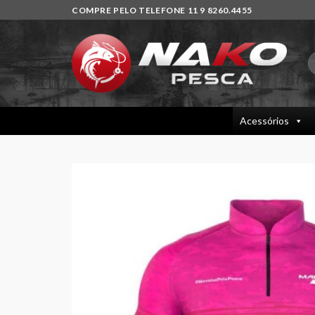
Skip
COMPRE PELO TELEFONE 11 9 8260.4455
to
content
P
p
Acessórios