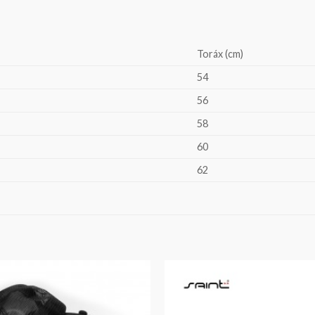
Toráx (cm)
54
56
58
60
62