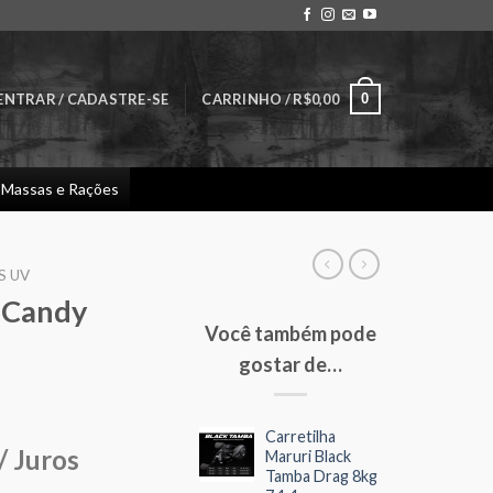
0
ENTRAR / CADASTRE-SE
CARRINHO /
R$
0,00
Massas e Rações
S UV
 Candy
Você também pode
gostar de…
Carretilha
/ Juros
Maruri Black
Tamba Drag 8kg