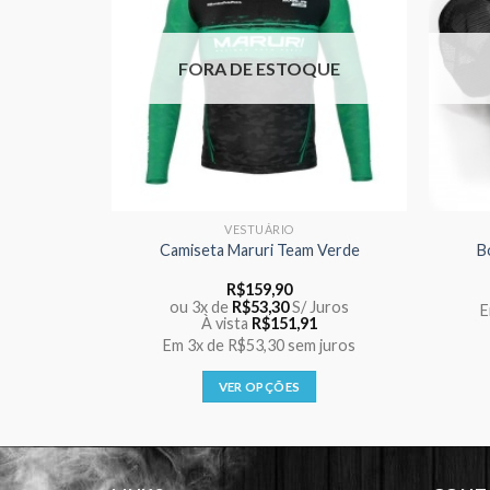
FORA DE ESTOQUE
VESTUÁRIO
ira Elastic
Camiseta Maruri Team Verde
B
Price
0
R$
159,90
range:
ou 3x de
R$
53,30
S/ Juros
R$23,90
À vista
R$
151,91
 juros
through
Em
3x
de
R$53,30
sem juros
R$31,90
VER OPÇÕES
Este
produto
tem
várias