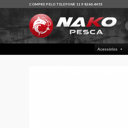
Skip
COMPRE PELO TELEFONE 11 9 8260.4455
to
content
P
p
Acessórios