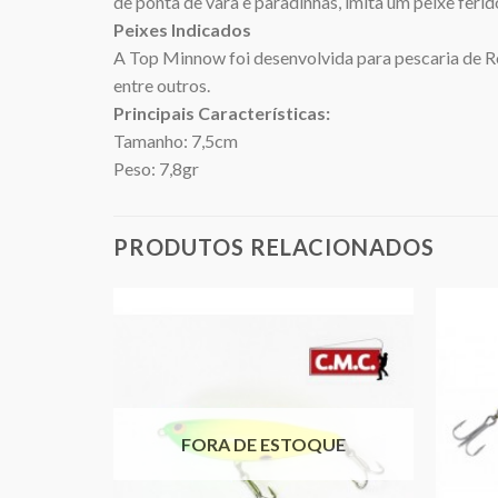
de ponta de vara e paradinhas, imita um peixe feri
Peixes Indicados
A Top Minnow foi desenvolvida para pescaria de Ro
entre outros.
Principais Características:
Tamanho: 7,5cm
Peso: 7,8gr
PRODUTOS RELACIONADOS
QUE
FORA DE ESTOQUE