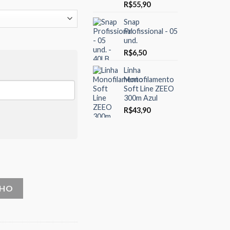
R$
55,90
Snap
Profissional - 05
und.
R$
6,50
Linha
Monofilamento
Soft Line ZEEO
300m Azul
R$
43,90
 - 7,5cm 7,8g quantidade
NHO