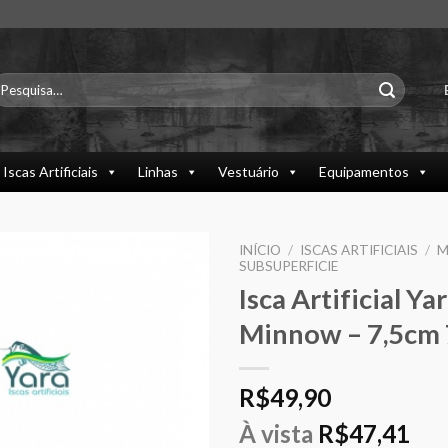
esquisar
or:
Iscas Artificiais
Linhas
Vestuário
Equipamentos
INÍCIO
/
ISCAS ARTIFICIAIS
/
M
SUBSUPERFICIE
Isca Artificial Ya
Minnow – 7,5cm 
R$
49,90
À vista
R$
47,41