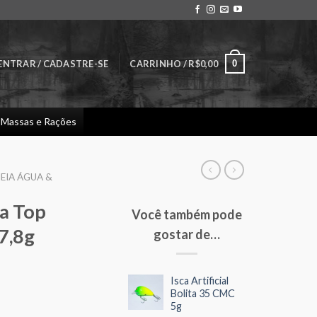
0
ENTRAR / CADASTRE-SE
CARRINHO /
R$
0,00
Massas e Rações
EIA ÁGUA &
ra Top
Você também pode
7,8g
gostar de…
Isca Artificial
Bolita 35 CMC
5g