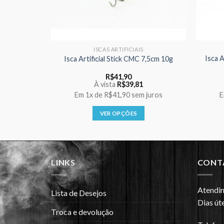
ISCAS ARTIFICIAIS
Isca A
 By Nako
Isca Artificial Stick CMC 7,5cm 10g
R$
41,90
À vista
R$
39,81
 juros
Em
1x
de
R$41,90
sem juros
VER OPÇÕES
Este
produto
tem
várias
LINKS
CONT
variantes.
As
Atendi
Lista de Desejos
opções
Dias úte
podem
Troca e devolução
ser