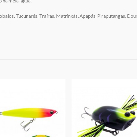
do na meia-água.
balos, Tucunarés, Traíras, Matrinxãs, Apapás, Piraputangas, Dou