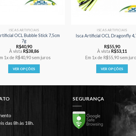
ISCAS ARTIFICIAIS
ISCAS ARTIFICIAIS
rtificial OCL Bubble Stick 7,5cm
Isca Artificial OCL Dragonfly 4
7g
R$
40,90
R$
55,90
À vista
R$
38,86
À vista
R$
53,11
Em
1x
de
R$40,90
sem juros
Em
1x
de
R$55,90
sem jur
VER OPÇÕES
VER OPÇÕES
Este
Este
produto
produto
tem
tem
várias
várias
ATO
SEGURANÇA
variantes.
variantes.
As
As
mento
opções
opções
is das 8h às 18h.
podem
podem
ser
ser