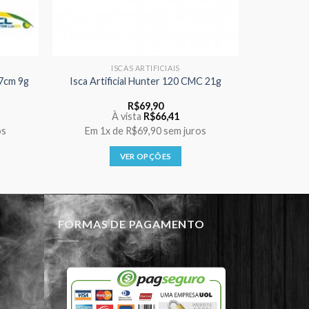
ISCAS ARTIFICIAIS
,7cm 9g
Isca Artificial Hunter 120 CMC 21g
R$
69,90
À vista
R$
66,41
os
Em
1x
de
R$69,90
sem juros
VER OPÇÕES
Este
produto
tem
várias
FORMAS DE PAGAMENTO
variantes.
As
opções
podem
ser