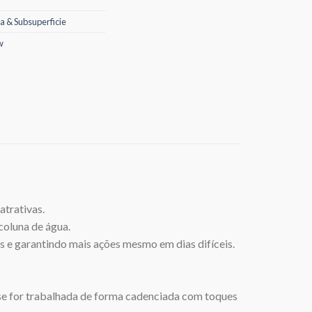
a & Subsuperficie
w
atrativas.
 coluna de água.
os e garantindo mais ações mesmo em dias difíceis.
 se for trabalhada de forma cadenciada com toques