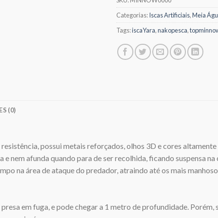
SKU:
MINNOW0000
Categorias:
Iscas Artificiais
,
Meia Águ
Tags:
iscaYara
,
nakopesca
,
topminno
S (0)
esistência, possui metais reforçados, olhos 3D e cores altamente 
tua e nem afunda quando para de ser recolhida, ficando suspensa na
s tempo na área de ataque do predador, atraindo até os mais manhos
 presa em fuga, e pode chegar a 1 metro de profundidade. Porém,