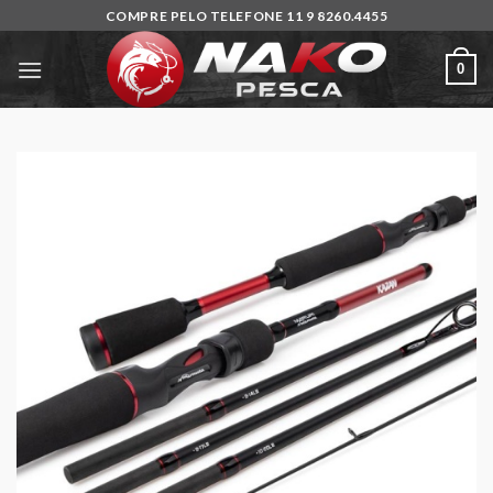
Skip
COMPRE PELO TELEFONE 11 9 8260.4455
to
content
0