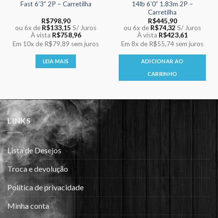
Fast 6’3” 2P – Carretilha
14lb 6’0” 1.83m 2P –
Carretilha
R$
798,90
R$
445,90
ou 6x de
R$
133,15
S/ Juros
ou 6x de
R$
74,32
S/ Juros
À vista
R$
758,96
À vista
R$
423,61
Em
10x
de
R$79,89
sem juros
Em
8x
de
R$55,74
sem juros
LEIA MAIS
ADICIONAR AO
CARRINHO
LINKS
Lista de Desejos
Troca e devolução
Política de privacidade
Minha conta