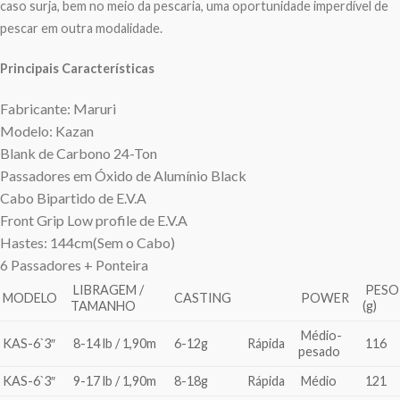
caso surja, bem no meio da pescaria, uma oportunidade imperdível de
pescar em outra modalidade.
Principais Características
Fabricante: Maruri
Modelo: Kazan
Blank de Carbono 24-Ton
Passadores em Óxido de Alumínio Black
Cabo Bipartido de E.V.A
Front Grip Low profile de E.V.A
Hastes: 144cm(Sem o Cabo)
6 Passadores + Ponteira
LIBRAGEM /
PESO
MODELO
CASTING
POWER
TAMANHO
(g)
Médio-
KAS-6`3″
8-14 lb / 1,90m
6-12g
Rápida
116
pesado
KAS-6`3″
9-17 lb / 1,90m
8-18g
Rápida
Médio
121