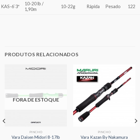
10-20 lb /
KAS-6`3″
10-22g
Rápida
Pesado
122
1,90m
PRODUTOS RELACIONADOS
FORA DE ESTOQUE
PINCHO
PINCHO
Vara Daisen Midori 8-17lb
Vara Kazan By Nakamura