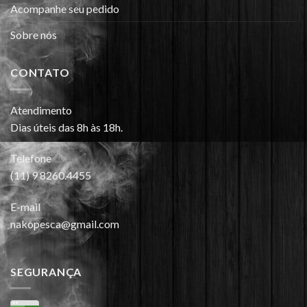
Acompanhe seu pedido
Sobre nós
CONTATO
Atendimento
Dias úteis das 8h às 18h.
Telefone
(11) 9 8260.4455
E-mail
nakopesca@gmail.com
SEGURANÇA