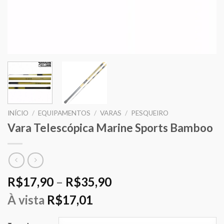
INÍCIO
/
EQUIPAMENTOS
/
VARAS
/
PESQUEIRO
Vara Telescópica Marine Sports Bamboo
Price
R$
17,90
–
R$
35,90
range:
À vista
R$
17,01
R$17,90
through