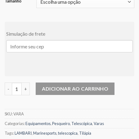
Tamanho
R$35,90
Simulação de frete
Vara Telescópica Marine Sports Bamboo quantidade
ADICIONAR AO CARRINHO
SKU:
VARA
Categorias:
Equipamentos
,
Pesqueiro
,
Telescópica
,
Varas
Tags:
LAMBARI
,
Marinesports
,
telescopica
,
Tilápia