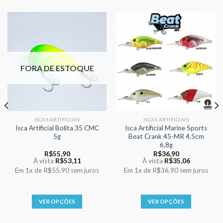
FORA DE ESTOQUE
ISCAS ARTIFICIAIS
ISCAS ARTIFICIAIS
Isca Artificial Bolita 35 CMC
Isca Artificial Marine Sports
5g
Beat Crank 45-MR 4,5cm
6,8g
R$
55,90
R$
36,90
À vista
R$
53,11
À vista
R$
35,06
Em
1x
de
R$55,90
sem juros
Em
1x
de
R$36,90
sem juros
VER OPÇÕES
VER OPÇÕES