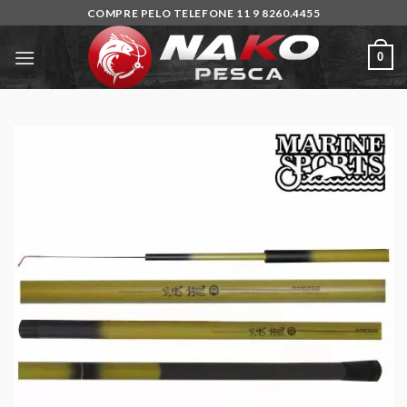
Skip
COMPRE PELO TELEFONE 11 9 8260.4455
to
content
0